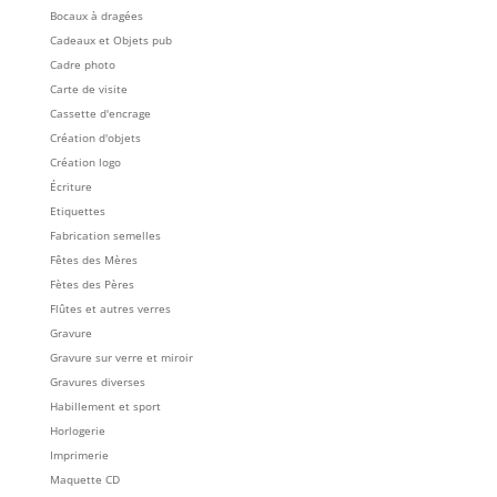
Bocaux à dragées
Cadeaux et Objets pub
Cadre photo
Carte de visite
Cassette d'encrage
Création d'objets
Création logo
Écriture
Etiquettes
Fabrication semelles
Fêtes des Mères
Fètes des Pères
Flûtes et autres verres
Gravure
Gravure sur verre et miroir
Gravures diverses
Habillement et sport
Horlogerie
Imprimerie
Maquette CD