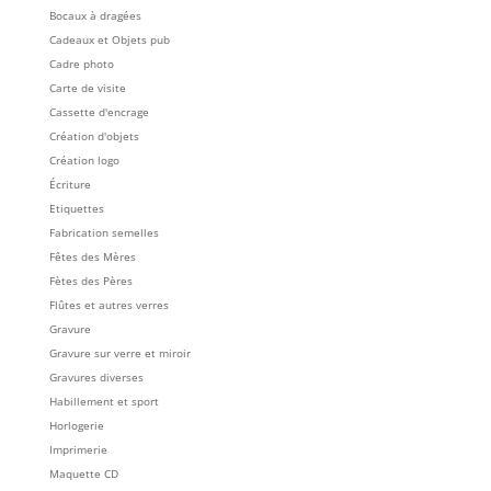
Bocaux à dragées
Cadeaux et Objets pub
Cadre photo
Carte de visite
Cassette d'encrage
Création d'objets
Création logo
Écriture
Etiquettes
Fabrication semelles
Fêtes des Mères
Fètes des Pères
Flûtes et autres verres
Gravure
Gravure sur verre et miroir
Gravures diverses
Habillement et sport
Horlogerie
Imprimerie
Maquette CD