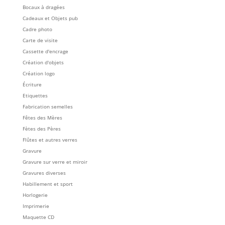
Bocaux à dragées
Cadeaux et Objets pub
Cadre photo
Carte de visite
Cassette d'encrage
Création d'objets
Création logo
Écriture
Etiquettes
Fabrication semelles
Fêtes des Mères
Fètes des Pères
Flûtes et autres verres
Gravure
Gravure sur verre et miroir
Gravures diverses
Habillement et sport
Horlogerie
Imprimerie
Maquette CD